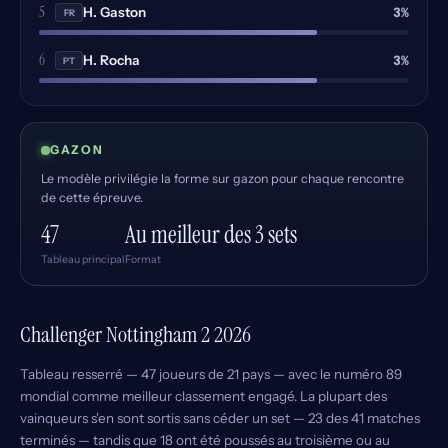
5
3%
H. Gaston
FR
6
3%
H. Rocha
PT
GAZON
Le modèle privilégie la forme sur gazon pour chaque rencontre
de cette épreuve.
47
Au meilleur des 3 sets
Tableau principal
Format
Challenger Nottingham 2 2026
Tableau resserré — 47 joueurs de 21 pays — avec le numéro 89
mondial comme meilleur classement engagé. La plupart des
vainqueurs s'en sont sortis sans céder un set — 23 des 41 matches
terminés — tandis que 18 ont été poussés au troisième ou au