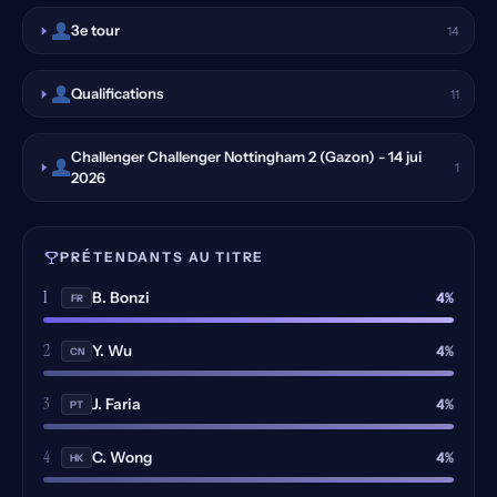
3e tour
14
Qualifications
11
Challenger Challenger Nottingham 2 (Gazon) - 14 jui
1
2026
PRÉTENDANTS AU TITRE
1
4%
B. Bonzi
FR
2
4%
Y. Wu
CN
3
4%
J. Faria
PT
4
4%
C. Wong
HK