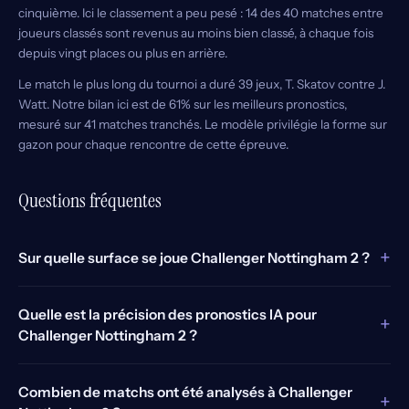
cinquième. Ici le classement a peu pesé : 14 des 40 matches entre
joueurs classés sont revenus au moins bien classé, à chaque fois
depuis vingt places ou plus en arrière.
Le match le plus long du tournoi a duré 39 jeux, T. Skatov contre J.
Watt. Notre bilan ici est de 61% sur les meilleurs pronostics,
mesuré sur 41 matches tranchés. Le modèle privilégie la forme sur
gazon pour chaque rencontre de cette épreuve.
Questions fréquentes
+
Sur quelle surface se joue Challenger Nottingham 2 ?
Quelle est la précision des pronostics IA pour
+
Challenger Nottingham 2 ?
Combien de matchs ont été analysés à Challenger
+