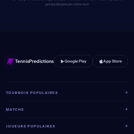
jamais de paris en votre nom
TennisPredictions
Google Play
App Store
+
TOURNOIS POPULAIRES
+
MATCHS
+
JOUEURS POPULAIRES