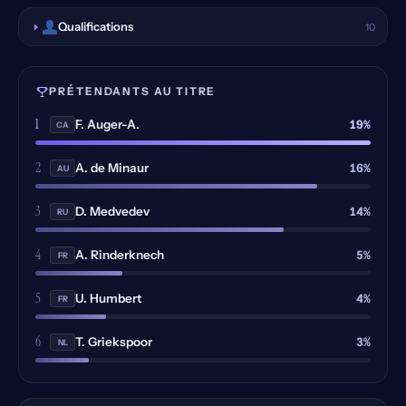
Qualifications
10
PRÉTENDANTS AU TITRE
1
19%
F. Auger-A.
CA
2
16%
A. de Minaur
AU
3
14%
D. Medvedev
RU
4
5%
A. Rinderknech
FR
5
4%
U. Humbert
FR
6
3%
T. Griekspoor
NL