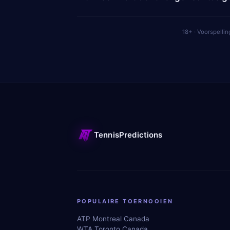
18+ · Voorspelli
TennisPredictions
POPULAIRE TOERNOOIEN
ATP Montreal Canada
WTA Toronto Canada