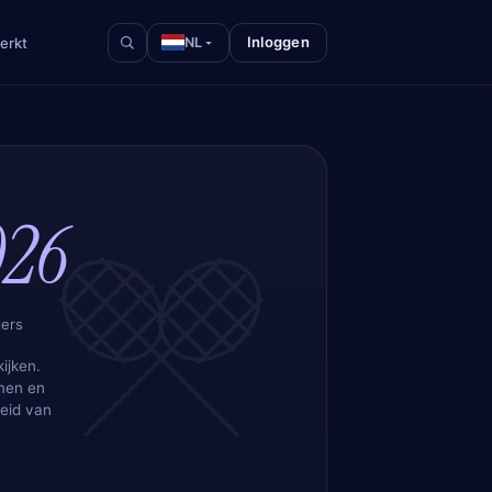
Inloggen
erkt
NL
026
lers
ijken.
men en
eid van