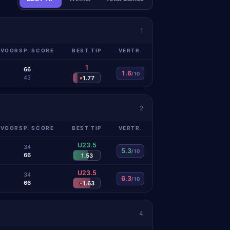
1
VOORSP. SCORE
BEST TIP
VERTR.
1
6
6
1.6
/10
4
3
1.77
▾
2
VOORSP. SCORE
BEST TIP
VERTR.
U23.5
3
4
5.3
/10
6
6
1.53
U23.5
3
4
6.3
/10
6
6
1.63
▾
4