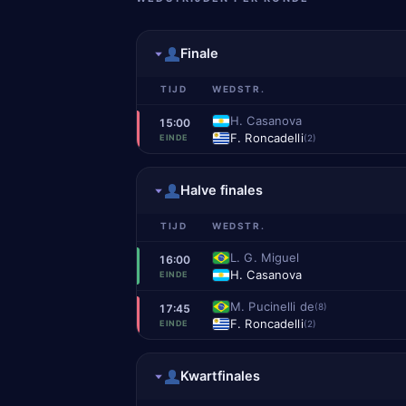
Finale
TIJD
WEDSTR.
H. Casanova
15:00
F. Roncadelli
(2)
EINDE
Halve finales
TIJD
WEDSTR.
L. G. Miguel
16:00
H. Casanova
EINDE
M. Pucinelli de
(8)
17:45
F. Roncadelli
(2)
EINDE
Kwartfinales