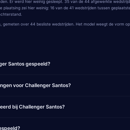
anden. Er werd hier weinig gesleept. 35 van de 44 afgewerkte wedstri
e plaatsing zei hier weinig: 16 van de 41 wedstrijden tussen geplaats
achterstand.
s, gemeten over 44 besliste wedstrijden. Het model weegt de vorm op g
ger Santos gespeeld?
ingen voor Challenger Santos?
eerd bij Challenger Santos?
espeeld?