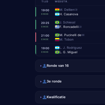
TIJD
WEDSTR.
M. Dellien
(3)
19:00
H. Casanova
EINDE
J. Schiessl
20:25
F. Roncadelli
(2)
EINDE
M. Pucinelli de
(8)
21:00
M. Tobon
EINDE
L. J. Rodriguez
19:00
L. G. Miguel
EINDE
Ronde van 16
3e ronde
Kwalificatie