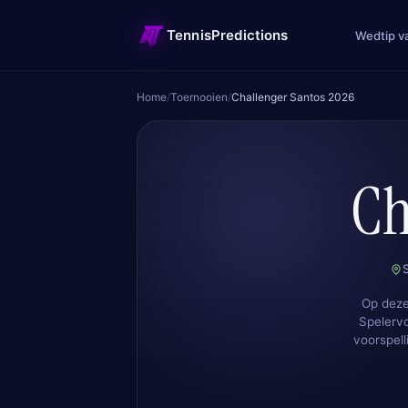
TennisPredictions
Wedtip v
Home
/
Toernooien
/
Challenger Santos 2026
Ch
S
Op deze
Spelerv
voorspel