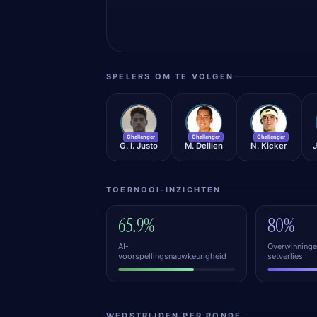
SPELERS OM TE VOLGEN
GJ
MD
NK
Challenger
Challenger
Challenger
G. I. Justo
M. Dellien
N. Kicker
J
TOERNOOI-INZICHTEN
65.9%
80%
AI-
Overwinninge
voorspellingsnauwkeurigheid
setverlies
WEDSTRIJDEN PER RONDE