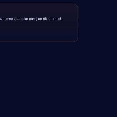
l mee voor elke partij op dit toernooi.