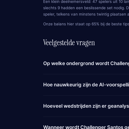
Een klein deelnemersveld: 47 spelers uit 10 l
slechts 9 hadden een beslissende set nodig. D
speler, telkens van minstens twintig plaatsen 
Onze balans hier staat op 65% bij de beste tip
Veelgestelde vragen
Op welke ondergrond wordt Challen
Hoe nauwkeurig zijn de AI-voorspell
Hoeveel wedstrijden zijn er geanalys
Wanneer wordt Challenger Santos g