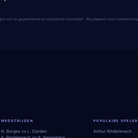
ngen zijn AI-gegenereerd en uitsluitend informatief · Wij plaatsen nooit weddensc
WEDSTRIJDEN
POPULAIRE SPELE
N. Borges vs L. Darderi
Arthur Rinderknech
A. Rinderknech vs B. Nakashima