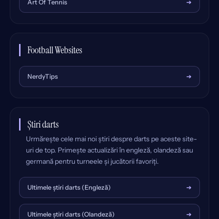
Art Of Tennis
➔
Football Websites
NerdyTips
➔
Știri darts
Urmărește cele mai noi știri despre darts pe aceste site-
uri de top. Primește actualizări în engleză, olandeză sau
germană pentru turneele și jucătorii favoriți.
Ultimele știri darts (Engleză)
➔
Ultimele știri darts (Olandeză)
➔