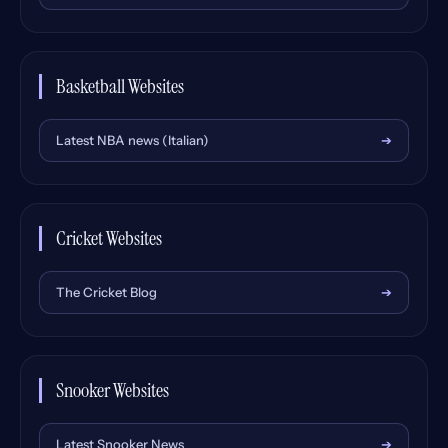
Basketball Websites
Latest NBA news (Italian)
➔
Cricket Websites
The Cricket Blog
➔
Snooker Websites
Latest Snooker News
➔