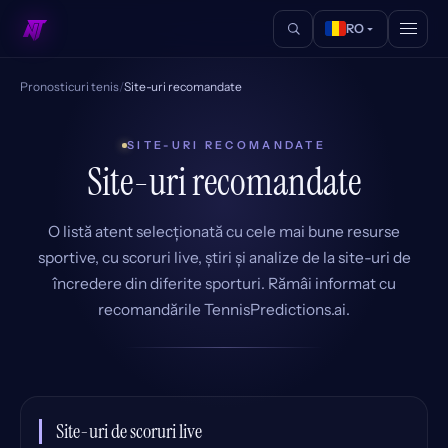
RO
Pronosticuri tenis
/
Site-uri recomandate
SITE-URI RECOMANDATE
Site-uri recomandate
O listă atent selecționată cu cele mai bune resurse
sportive, cu scoruri live, știri și analize de la site-uri de
încredere din diferite sporturi. Rămâi informat cu
recomandările TennisPredictions.ai.
Site-uri de scoruri live