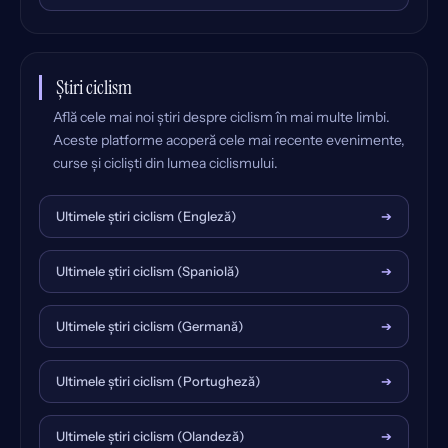
Știri ciclism
Află cele mai noi știri despre ciclism în mai multe limbi.
Aceste platforme acoperă cele mai recente evenimente,
curse și cicliști din lumea ciclismului.
Ultimele știri ciclism (Engleză)
➔
Ultimele știri ciclism (Spaniolă)
➔
Ultimele știri ciclism (Germană)
➔
Ultimele știri ciclism (Portugheză)
➔
Ultimele știri ciclism (Olandeză)
➔