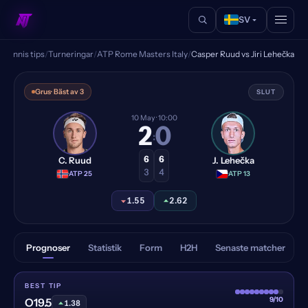
SV
Tennis tips
/
Turneringar
/
ATP Rome Masters Italy
/
Casper Ruud vs Jiri Lehečka
Casper Ruud vs Jiri Lehečka
Grus
· Bäst av 3
SLUT
10 May
· 10:00
2
0
:
6
6
C. Ruud
J. Lehečka
3
4
·
ATP 25
·
ATP 13
1.55
2.62
Prognoser
Statistik
Form
H2H
Senaste matcher
BEST TIP
9/10
O19.5
1.38