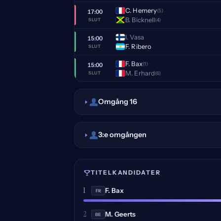
C. Hemery
(5)
17:00
B. Bicknell
(4)
SLUT
I. Vasa
15:00
F. Ribero
SLUT
F. Bax
(1)
15:00
M. Erhard
(6)
SLUT
Omgång 16
3:e omgången
TITELKANDIDATER
1
F. Bax
FR
2
M. Geerts
BE