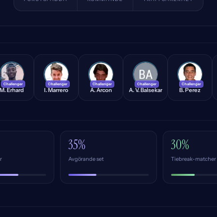
ME
IM
AA
AB
BP
Challenger
Challenger
Challenger
Challenger
Challenger
M. Erhard
I. Marrero
A. Arcon
A. V. Balsekar
B. Perez
35%
30%
r
Avgörande set
Tiebreak-matcher