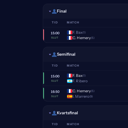
Final
TID
MATCH
F. Bax
(1)
15:00
C. Hemery
(5)
SLUT
Semifinal
TID
MATCH
F. Bax
(1)
15:00
F. Ribero
SLUT
C. Hemery
(5)
16:50
I. Marrero
(9)
SLUT
Kvartsfinal
TID
MATCH