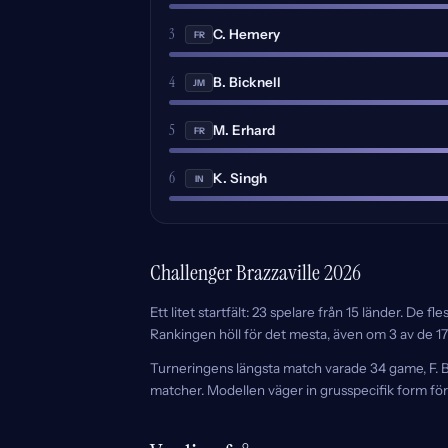
3
C. Hemery
FR
4
B. Bicknell
JM
5
M. Erhard
FR
6
K. Singh
IN
Challenger Brazzaville 2026
Ett litet startfält: 23 spelare från 15 länder. De
Rankingen höll för det mesta, även om 3 av de 1
Turneringens längsta match varade 34 game, F. Ba
matcher. Modellen väger in grusspecifik form för