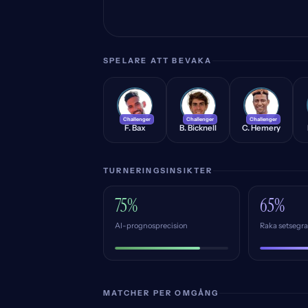
SPELARE ATT BEVAKA
FB
BB
CH
Challenger
Challenger
Challenger
F. Bax
B. Bicknell
C. Hemery
TURNERINGSINSIKTER
75%
65%
AI-prognosprecision
Raka setsegra
MATCHER PER OMGÅNG