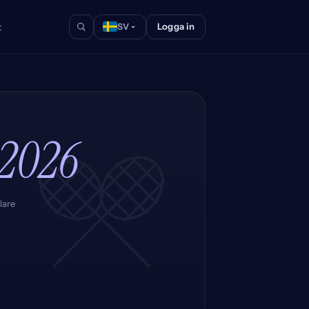
Logga in
t
SV
2026
lare