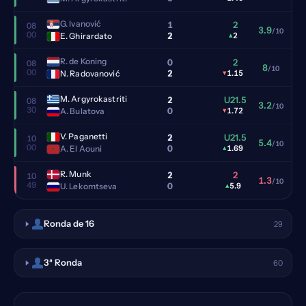
G. Ivanović
1
2
08
3.9
/10
00
2
E. Ghirardato
▴
2
R. de Koning
0
2
08
8
/10
00
2
N. Radovanović
▾
1.15
M. Argyrokastriti
2
U21.5
08
3.2
/10
30
0
A. Bulatova
▾
1.72
V. Paganetti
2
U21.5
10
5.4
/10
00
0
A. El Aouni
▴
1.69
R. Munk
2
2
10
1.3
/10
49
0
U. Lekomtseva
▴
5.9
Ronda de 16
29
3ª Ronda
60