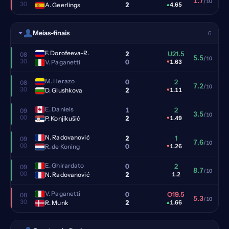
1.7
/10
30
2
A. Geerlings
▴
4.65
Meias-finais
6
F. Dorofeeva-R.
2
U21.5
08
5.5
/10
30
0
V. Paganetti
▾
1.63
M. Herazo
0
2
08
7.2
/10
30
2
D. Glushkova
▾
1.11
E. Daniels
1
2
09
3.5
/10
00
2
P. Konjikušić
▾
1.49
N. Radovanović
2
1
09
7.6
/10
00
0
R. de Koning
▾
1.26
E. Ghirardato
0
2
09
8.7
/10
00
2
N. Radovanović
1.2
V. Paganetti
0
O19.5
08
5.3
/10
30
2
R. Munk
▴
1.66