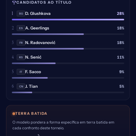
CANDIDATOS AO TÍTULO
1
28%
D. Glushkova
BG
2
18%
A. Geerlings
ES
3
18%
N. Radovanović
FR
4
11%
N. Senić
RS
5
9%
F. Sacco
IT
6
5%
J. Tian
CN
TERRA BATIDA
O modelo pondera a forma específica em terra batida em
cada confronto deste torneio.