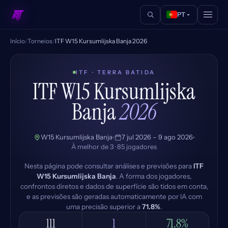
PT
Início
/
Torneios
/
ITF W15 Kursumlijska Banja 2026
ITF · TERRA BATIDA
ITF W15 Kursumlijska
Banja
2026
W15 Kursumlijska Banja
7 jul 2026 – 9 ago 2026
À melhor de 3 · 85 jogadores
Nesta página pode consultar análises e previsões para
ITF
W15 Kursumlijska Banja
. A forma dos jogadores,
confrontos diretos e dados de superfície são tidos em conta,
e as previsões são geradas automaticamente por IA com
uma precisão superior a
71.8%
.
111
1
71.8%