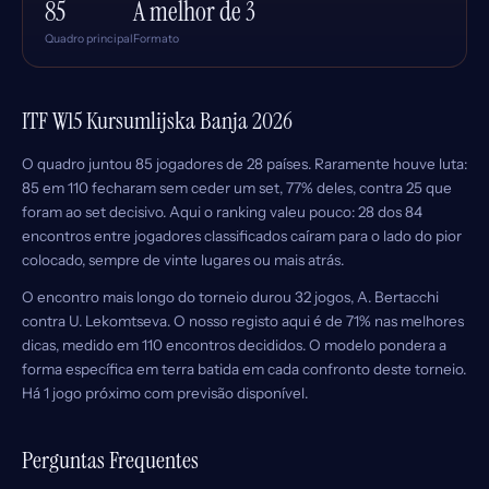
85
À melhor de 3
Quadro principal
Formato
ITF W15 Kursumlijska Banja 2026
O quadro juntou 85 jogadores de 28 países. Raramente houve luta:
85 em 110 fecharam sem ceder um set, 77% deles, contra 25 que
foram ao set decisivo. Aqui o ranking valeu pouco: 28 dos 84
encontros entre jogadores classificados caíram para o lado do pior
colocado, sempre de vinte lugares ou mais atrás.
O encontro mais longo do torneio durou 32 jogos, A. Bertacchi
contra U. Lekomtseva. O nosso registo aqui é de 71% nas melhores
dicas, medido em 110 encontros decididos. O modelo pondera a
forma específica em terra batida em cada confronto deste torneio.
Há
1 jogo próximo
com previsão disponível.
Perguntas Frequentes