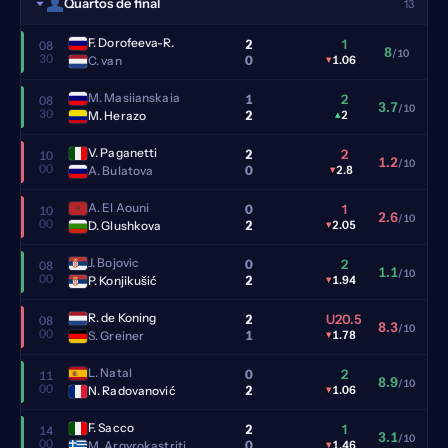
Quartos de final
13
F. Dorofeeva-R.
2
1
08
8
/10
30
0
C. van
▾
1.06
M. Masiianskaia
1
2
08
3.7
/10
30
2
M. Herazo
▴
2
V. Paganetti
2
2
10
1.2
/10
00
0
A. Bulatova
▾
2.8
A. El Aouni
0
1
10
2.6
/10
00
2
D. Glushkova
▾
2.05
J. Bojovic
0
2
08
1.1
/10
00
2
P. Konjikušić
▾
1.94
R. de Koning
2
U20.5
08
8.3
/10
00
1
S. Greiner
▾
1.78
L. Natal
0
2
11
8.9
/10
00
2
N. Radovanović
▾
1.06
F. Sacco
2
1
14
3.1
/10
00
0
M. Argyrokastriti
▾
1.46