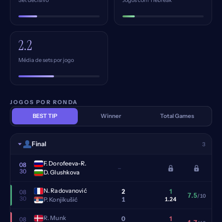
Set decisivo
Jogos com Tiebreak
2.2
Média de sets por jogo
JOGOS POR RONDA
BEST TIP
Winner
Total Games
Final
3
F. Dorofeeva-R.
08
–
30
D. Glushkova
N. Radovanović
2
1
08
7.5
/10
30
1
P. Konjikušić
1.24
R. Munk
0
1
08