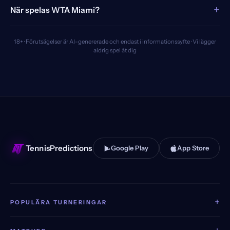
+
När spelas WTA Miami?
18+ · Förutsägelser är AI-genererade och endast i informationssyfte · Vi lägger
aldrig spel åt dig
TennisPredictions
Google Play
App Store
+
POPULÄRA TURNERINGAR