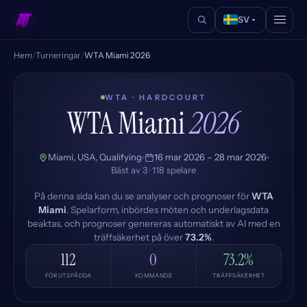
SV
Hem
/
Turneringar
/
WTA Miami 2026
WTA · HARDCOURT
WTA Miami
2026
Miami, USA, Qualifying
16 mar 2026 – 28 mar 2026
Bäst av 3 · 118 spelare
På denna sida kan du se analyser och prognoser för
WTA
Miami
. Spelarform, inbördes möten och underlagsdata
beaktas, och prognoser genereras automatiskt av AI med en
träffsäkerhet på över
73.2%
.
112
0
73.2%
FÖRUTSPÅDDA
KOMMANDE
TRÄFFSÄKERHET