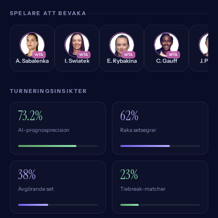
SPELARE ATT BEVAKA
AS
IS
ER
CG
JP
WTA
WTA
WTA
WTA
W
A. Sabalenka
I. Swiatek
E. Rybakina
C. Gauff
J. Pegu
TURNERINGSINSIKTER
73.2%
62%
AI-prognosprecision
Raka setsegrar
38%
23%
Avgörande set
Tiebreak-matcher