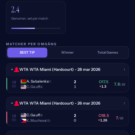
2.4
Genomsn. set per match
MATCHER PER OMGÅNG
BEST TIP
Winner
Total Games
WTA WTA Miami (Hardcourt) - 28 mar 2026
1
A. Sabalenka
2
O17.5
(1)
19
7.8
/10
00
1
C. Gauff
▾
1.3
(4)
WTA WTA Miami (Hardcourt) - 26 mar 2026
1
C. Gauff
2
O18.5
(4)
19
7
/10
00
0
K. Muchova
▾
1.26
(13)