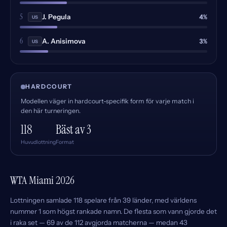
5
4%
J. Pegula
US
6
3%
A. Anisimova
US
HARDCOURT
Modellen väger in hardcourt-specifik form för varje match i
den här turneringen.
118
Bäst av 3
Huvudlottning
Format
WTA Miami 2026
Lottningen samlade 118 spelare från 39 länder, med världens
nummer 1 som högst rankade namn. De flesta som vann gjorde det
i raka set — 69 av de 112 avgjorda matcherna — medan 43