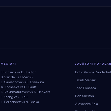
MECIURI
JUCĂTORI POPULAR
J. Fonseca vs B. Shelton
Botic Van de Zandschu
B. Van de vs J. Menšik
Jakub Menšik
L. Samsonova vs E. Rybakina
A. Korneeva vs C. Gauff
Joao Fonseca
D. Rakhmatullayev vs A. Deckers
Ben Shelton
J. Zhang vs C. Zhu
L. Fernandez vs N. Osaka
Alexandra Eala