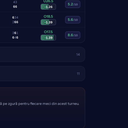
U26.5
4
3
5.2
/10
6
6
▴
1.26
O18.5
6
3
4
5.6
/10
2
6
6
▴
1.39
O17.5
3
6
1
8.6
/10
6
4
6
▴
1.39
14
11
că pe zgură pentru fiecare meci din acest turneu.