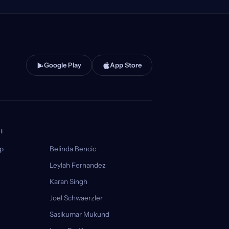
Google Play
App Store
I
lp
Belinda Bencic
Leylah Fernandez
Karan Singh
Joel Schwaerzler
Sasikumar Mukund