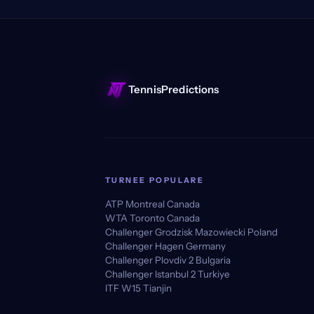
TennisPredictions
TURNEE POPULARE
ATP Montreal Canada
WTA Toronto Canada
Challenger Grodzisk Mazowiecki Poland
Challenger Hagen Germany
Challenger Plovdiv 2 Bulgaria
Challenger Istanbul 2 Turkiye
ITF W15 Tianjin