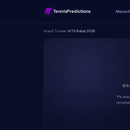
TennisPredictions
Meciurile
Acasă
/
Turnee
/
WTA Rabat 2026
Ra
Pe acea
rezultat