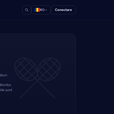
Conectare
ă
RO
cători
torilor,
iile sunt